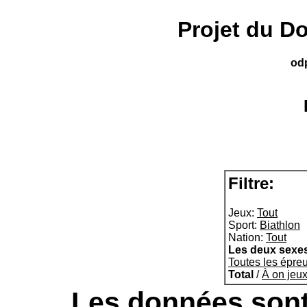
Projet du D
od
Filtre:
Jeux:
Tout
Sport:
Biathlon
Nation:
Tout
Les deux sexe
Toutes les épre
Total
/
À on jeu
Les données sont