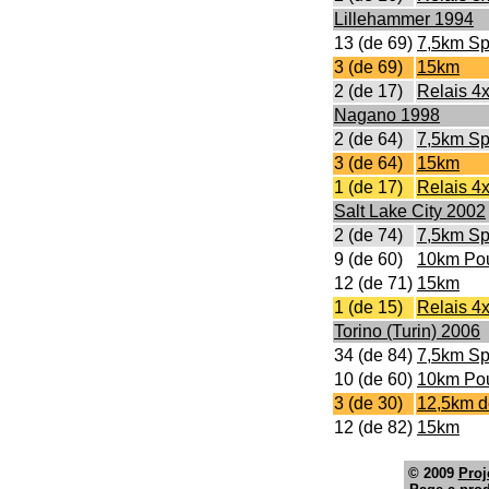
Lillehammer 1994
13 (de 69)
7,5km Sp
3 (de 69)
15km
2 (de 17)
Relais 4
Nagano 1998
2 (de 64)
7,5km Sp
3 (de 64)
15km
1 (de 17)
Relais 4
Salt Lake City 2002
2 (de 74)
7,5km Sp
9 (de 60)
10km Pou
12 (de 71)
15km
1 (de 15)
Relais 4
Torino (Turin) 2006
34 (de 84)
7,5km Sp
10 (de 60)
10km Pou
3 (de 30)
12,5km d
12 (de 82)
15km
© 2009
Proj