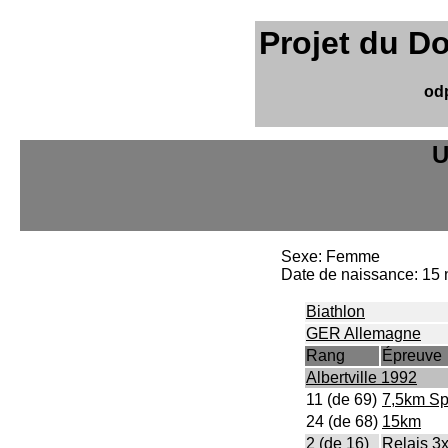
Projet du D
od
U
Sexe: Femme
Date de naissance: 15
Biathlon
GER Allemagne
Rang
Épreuve
Albertville 1992
11 (de 69)
7,5km Sp
24 (de 68)
15km
2 (de 16)
Relais 3