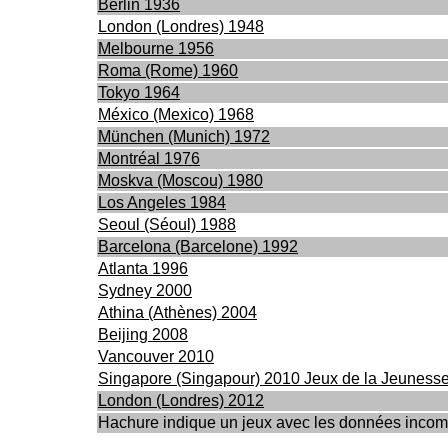
Berlin 1936
London (Londres) 1948
Melbourne 1956
Roma (Rome) 1960
Tokyo 1964
México (Mexico) 1968
München (Munich) 1972
Montréal 1976
Moskva (Moscou) 1980
Los Angeles 1984
Seoul (Séoul) 1988
Barcelona (Barcelone) 1992
Atlanta 1996
Sydney 2000
Athina (Athènes) 2004
Beijing 2008
Vancouver 2010
Singapore (Singapour) 2010 Jeux de la Jeuness
London (Londres) 2012
Hachure indique un jeux avec les données incom