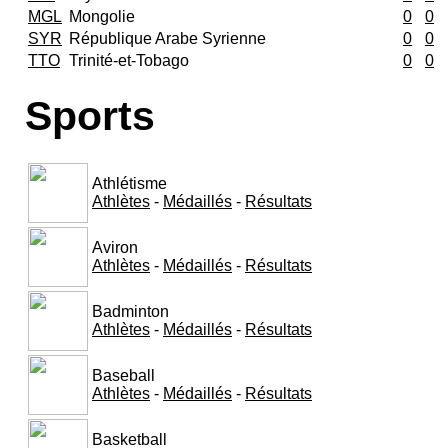
MGL
Mongolie
0
0
SYR
République Arabe Syrienne
0
0
TTO
Trinité-et-Tobago
0
0
Sports
Athlétisme
Athlètes
-
Médaillés
-
Résultats
Aviron
Athlètes
-
Médaillés
-
Résultats
Badminton
Athlètes
-
Médaillés
-
Résultats
Baseball
Athlètes
-
Médaillés
-
Résultats
Basketball