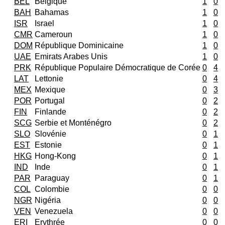
BEL
Belgique
1
0
BAH
Bahamas
1
0
ISR
Israel
1
0
CMR
Cameroun
1
0
DOM
République Dominicaine
1
0
UAE
Emirats Arabes Unis
1
0
PRK
République Populaire Démocratique de Corée
0
4
LAT
Lettonie
0
4
MEX
Mexique
0
3
POR
Portugal
0
2
FIN
Finlande
0
2
SCG
Serbie et Monténégro
0
2
SLO
Slovénie
0
1
EST
Estonie
0
1
HKG
Hong-Kong
0
1
IND
Inde
0
1
PAR
Paraguay
0
1
COL
Colombie
0
0
NGR
Nigéria
0
0
VEN
Venezuela
0
0
ERI
Erythrée
0
0