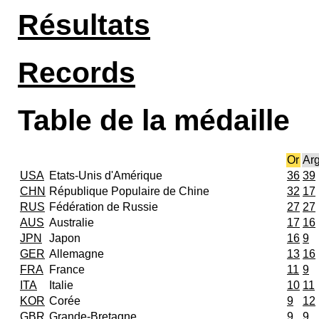
Résultats
Records
Table de la médaille
Or
Ar
USA
Etats-Unis d'Amérique
36
39
CHN
République Populaire de Chine
32
17
RUS
Fédération de Russie
27
27
AUS
Australie
17
16
JPN
Japon
16
9
GER
Allemagne
13
16
FRA
France
11
9
ITA
Italie
10
11
KOR
Corée
9
12
GBR
Grande-Bretagne
9
9