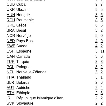
CUB
Cuba
9
7
UKR
Ukraine
9
5
HUN
Hongrie
8
6
ROU
Roumanie
8
5
GRE
Grèce
6
6
BRA
Brésil
5
2
NOR
Norvège
5
0
NED
Pays-Bas
4
9
SWE
Suède
4
2
ESP
Espagne
3
11
CAN
Canada
3
6
TUR
Turquie
3
3
POL
Pologne
3
2
NZL
Nouvelle-Zélande
3
2
THA
Thaïland
3
1
BLR
Bélarus
2
6
AUT
Autriche
2
4
ETH
Ethiopie
2
3
IRI
République Islamique d'Iran
2
2
SVK
Slovaquie
2
2