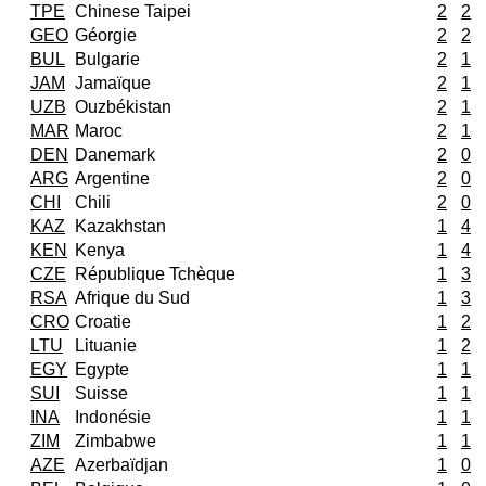
TPE
Chinese Taipei
2
2
GEO
Géorgie
2
2
BUL
Bulgarie
2
1
JAM
Jamaïque
2
1
UZB
Ouzbékistan
2
1
MAR
Maroc
2
1
DEN
Danemark
2
0
ARG
Argentine
2
0
CHI
Chili
2
0
KAZ
Kazakhstan
1
4
KEN
Kenya
1
4
CZE
République Tchèque
1
3
RSA
Afrique du Sud
1
3
CRO
Croatie
1
2
LTU
Lituanie
1
2
EGY
Egypte
1
1
SUI
Suisse
1
1
INA
Indonésie
1
1
ZIM
Zimbabwe
1
1
AZE
Azerbaïdjan
1
0