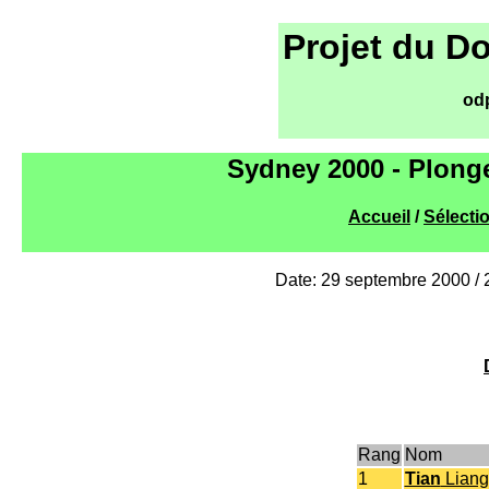
Projet du D
od
Sydney 2000 - Plong
Accueil
/
Sélecti
Date: 29 septembre 2000 /
Rang
Nom
1
Tian
Liang