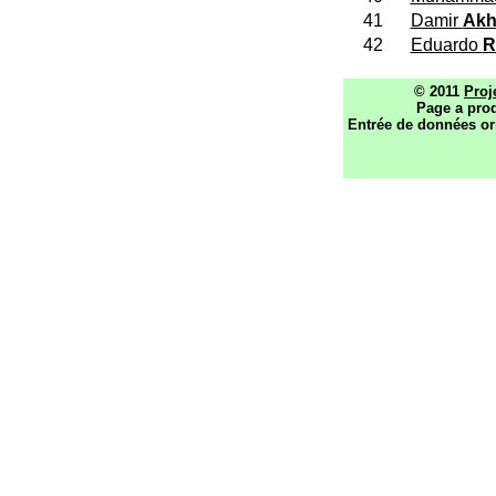
41
Damir
Akh
42
Eduardo
R
© 2011
Proj
Page a prod
Entrée de données or