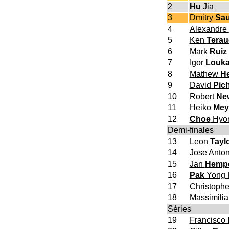
2
Hu
Jia
3
Dmitry
Sau
4
Alexandre
5
Ken
Terau
6
Mark
Ruiz
7
Igor
Louka
8
Mathew
H
9
David
Pich
10
Robert
Ne
11
Heiko
Mey
12
Choe
Hyon
Demi-finales
13
Leon
Tayl
14
Jose Anto
15
Jan
Hemp
16
Pak
Yong 
17
Christoph
18
Massimili
Séries
19
Francisco