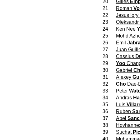
20
Gilles
Emp
21
Roman
Vo
22
Jesus Iory
23
Oleksandr
24
Ken Nee
Y
25
Mohd Azh
26
Emil
Jabra
27
Juan Guil
28
Cassius
D
29
Yoo
Chang
30
Gabriel
Ch
31
Alexey
Gu
32
Cho
Dae-
33
Peter
Wate
34
Andras
Ha
35
Luis
Villar
36
Ruben
Sa
37
Abel
Sanc
38
Hovhanne
39
Suchat
Pic
40
Muhamma