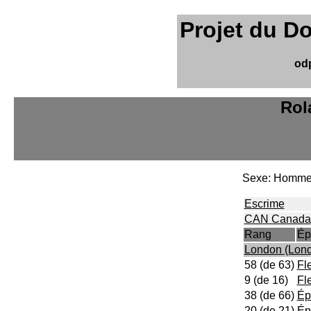
Projet du D
od
Rol
Sexe: Homm
Escrime
CAN Canada
Rang
Ép
London (Lond
58 (de 63)
Fle
9 (de 16)
Fl
38 (de 66)
Ép
20 (de 21)
Ép