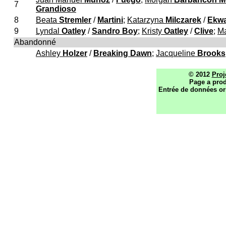
7
Grandioso
8
Beata
Stremler
/
Martini
;
Katarzyna
Milczarek
/
Ekw
9
Lyndal
Oatley
/
Sandro Boy
;
Kristy
Oatley
/
Clive
;
M
Abandonné
Ashley
Holzer
/
Breaking Dawn
;
Jacqueline
Brooks
© 2012
Proj
Page a prod
Entrée de données or