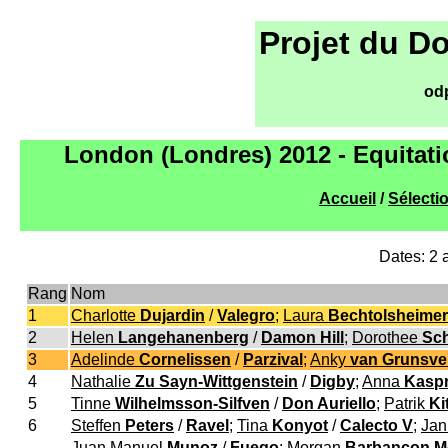
Projet du D
od
London (Londres) 2012 - Equitati
Accueil
/
Sélecti
Dates: 2 
Rang
Nom
1
Charlotte
Dujardin
/
Valegro
;
Laura
Bechtolsheimer
2
Helen
Langehanenberg
/
Damon Hill
;
Dorothee
Sch
3
Adelinde
Cornelissen
/
Parzival
;
Anky
van Grunsv
4
Nathalie
Zu Sayn-Wittgenstein
/
Digby
;
Anna
Kasp
5
Tinne
Wilhelmsson-Silfven
/
Don Auriello
;
Patrik
Ki
6
Steffen
Peters
/
Ravel
;
Tina
Konyot
/
Calecto V
;
Ja
Juan Manuel
Munoz
/
Fuego
;
Morgan
Barbancon M