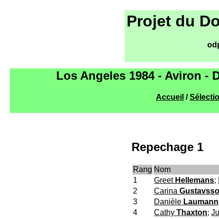
Projet du D
od
Los Angeles 1984 - Aviron -
Accueil
/
Sélecti
Repechage 1
Rang
Nom
1
Greet
Hellemans
;
2
Carina
Gustavss
3
Danièle
Laumann
4
Cathy
Thaxton
;
J