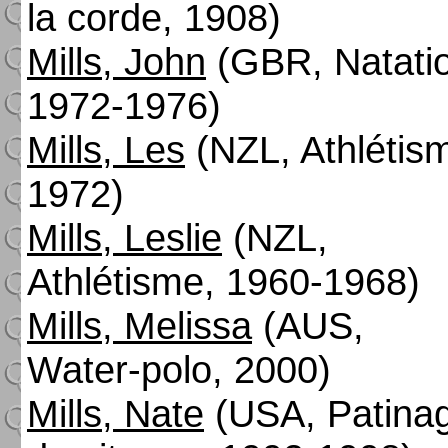
la corde, 1908)
Mills, John
(GBR, Natati
1972-1976)
Mills, Les
(NZL, Athlétis
1972)
Mills, Leslie
(NZL,
Athlétisme, 1960-1968)
Mills, Melissa
(AUS,
Water-polo, 2000)
Mills, Nate
(USA, Patina