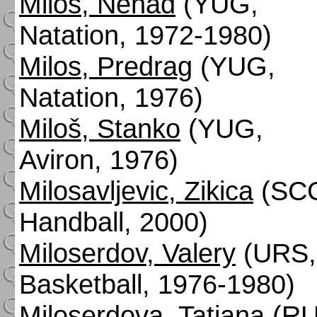
Milos, Nenad
(YUG,
Natation, 1972-1980)
Milos, Predrag
(YUG,
Natation, 1976)
Miloš, Stanko
(YUG,
Aviron, 1976)
Milosavljevic, Zikica
(SC
Handball, 2000)
Miloserdov, Valery
(URS,
Basketball, 1976-1980)
Miloserdova, Tatiana
(RU