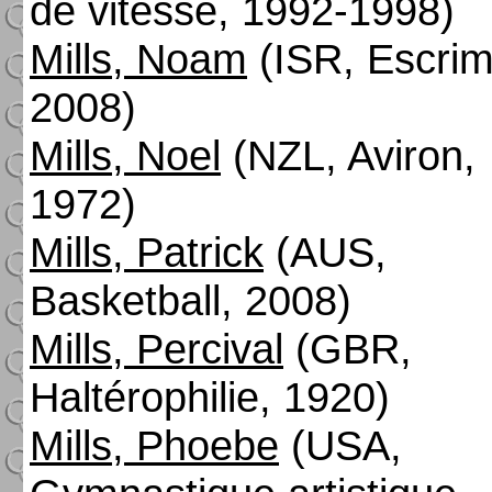
de vitesse, 1992-1998)
Mills, Noam
(ISR, Escrim
2008)
Mills, Noel
(NZL, Aviron,
1972)
Mills, Patrick
(AUS,
Basketball, 2008)
Mills, Percival
(GBR,
Haltérophilie, 1920)
Mills, Phoebe
(USA,