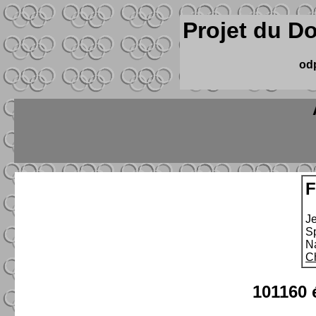
Projet du D
od
F
J
S
N
C
101160 