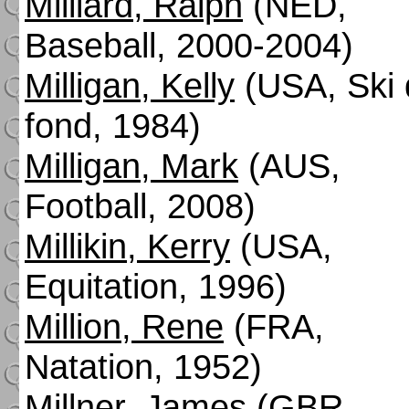
Milliard, Ralph
(NED,
Baseball, 2000-2004)
Milligan, Kelly
(USA, Ski 
fond, 1984)
Milligan, Mark
(AUS,
Football, 2008)
Millikin, Kerry
(USA,
Equitation, 1996)
Million, Rene
(FRA,
Natation, 1952)
Millner, James
(GBR,