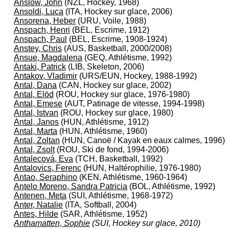
Anslow, John
(NZL, Hockey, 1968)
Ansoldi, Luca
(ITA, Hockey sur glace, 2006)
Ansorena, Heber
(URU, Voile, 1988)
Anspach, Henri
(BEL, Escrime, 1912)
Anspach, Paul
(BEL, Escrime, 1908-1924)
Anstey, Chris
(AUS, Basketball, 2000/2008)
Ansue, Magdalena
(GEQ, Athlétisme, 1992)
Antaki, Patrick
(LIB, Skeleton, 2006)
Antakov, Vladimir
(URS/EUN, Hockey, 1988-1992)
Antal, Dana
(CAN, Hockey sur glace, 2002)
Antal, Elöd
(ROU, Hockey sur glace, 1976-1980)
Antal, Emese
(AUT, Patinage de vitesse, 1994-1998)
Antal, Istvan
(ROU, Hockey sur glace, 1980)
Antal, Janos
(HUN, Athlétisme, 1912)
Antal, Marta
(HUN, Athlétisme, 1960)
Antal, Zoltan
(HUN, Canoë / Kayak en eaux calmes, 1996)
Antal, Zsolt
(ROU, Ski de fond, 1994-2006)
Antalecová, Eva
(TCH, Basketball, 1992)
Antalovics, Ferenc
(HUN, Haltérophilie, 1976-1980)
Antao, Seraphino
(KEN, Athlétisme, 1960-1964)
Antelo Moreno, Sandra Patricia
(BOL, Athlétisme, 1992)
Antenen, Meta
(SUI, Athlétisme, 1968-1972)
Anter, Natalie
(ITA, Softball, 2004)
Antes, Hilde
(SAR, Athlétisme, 1952)
Anthamatten, Sophie
(SUI, Hockey sur glace, 2010)