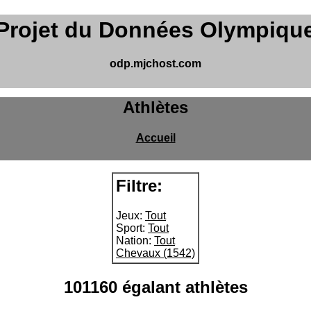
Projet du Données Olympiqu
odp.mjchost.com
Athlètes
Accueil
Filtre:
Jeux:
Tout
Sport:
Tout
Nation:
Tout
Chevaux (1542)
101160 égalant athlètes