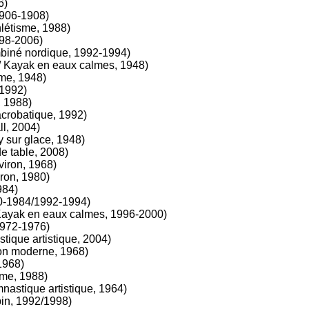
6)
906-1908)
létisme, 1988)
998-2006)
iné nordique, 1992-1994)
 Kayak en eaux calmes, 1948)
sme, 1948)
 1992)
, 1988)
acrobatique, 1992)
l, 2004)
 sur glace, 1948)
e table, 2008)
iron, 1968)
ron, 1980)
984)
0-1984/1992-1994)
ayak en eaux calmes, 1996-2000)
1972-1976)
ique artistique, 2004)
on moderne, 1968)
1968)
sme, 1988)
astique artistique, 1964)
in, 1992/1998)