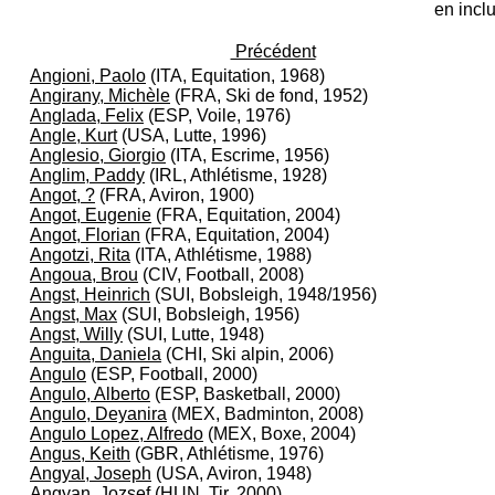
en inclu
Précédent
Angioni, Paolo
(ITA, Equitation, 1968)
Angirany, Michèle
(FRA, Ski de fond, 1952)
Anglada, Felix
(ESP, Voile, 1976)
Angle, Kurt
(USA, Lutte, 1996)
Anglesio, Giorgio
(ITA, Escrime, 1956)
Anglim, Paddy
(IRL, Athlétisme, 1928)
Angot, ?
(FRA, Aviron, 1900)
Angot, Eugenie
(FRA, Equitation, 2004)
Angot, Florian
(FRA, Equitation, 2004)
Angotzi, Rita
(ITA, Athlétisme, 1988)
Angoua, Brou
(CIV, Football, 2008)
Angst, Heinrich
(SUI, Bobsleigh, 1948/1956)
Angst, Max
(SUI, Bobsleigh, 1956)
Angst, Willy
(SUI, Lutte, 1948)
Anguita, Daniela
(CHI, Ski alpin, 2006)
Angulo
(ESP, Football, 2000)
Angulo, Alberto
(ESP, Basketball, 2000)
Angulo, Deyanira
(MEX, Badminton, 2008)
Angulo Lopez, Alfredo
(MEX, Boxe, 2004)
Angus, Keith
(GBR, Athlétisme, 1976)
Angyal, Joseph
(USA, Aviron, 1948)
Angyan, Jozsef
(HUN, Tir, 2000)