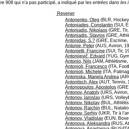
re 908 qui n'a pas participé, a indiqué par les
entrées dans les i
Revener
Antonenko, Oleg
(BLR, Hockey 
Antoniades, Constantin
(SUI, E
Antoniadis, Nikolaos
(GRE, Tir,
Antoniadis, Stavros
(GRE, Athlé
Antonidas, S.?
(GRE, Escrime,
Antonie, Peter
(AUS, Aviron, 1
Antonietti, Francine
(SUI, Tir, 1
Antonijevič, Edvard
(YUG, Gymna
Antonio, Nils
(JAM, Athlétisme,
Antonioli, Francesco
(ITA, Foot
Antonioli, Michele
(ITA, Patinag
Antoniska, Mariela Andrea
(ARG
Antonitsch, Alex
(AUT, Tennis, 
Antonopoulos, Apostolos
(GRE,
Antonov, Anatoly
(URS, Aviron,
Antonov, Iaroslay
(URS, Volleyb
Antonov, Nikolay
(BUL, Athléti
Antonov, Raichin
(BUL, Natatio
Antonov, Serhiy
(UKR, Tir à l'ar
Antonov, Vladislav
(EUN, Boxe,
Antonova, Aleksandra
(RUS, At
Antonova, Anastasiya
(RUS/ITA