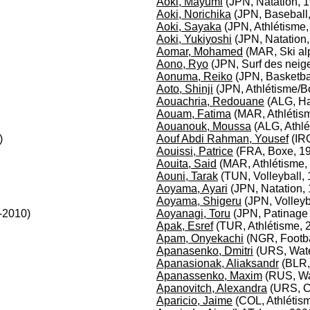
Aoki, Mayumi
(JPN, Natation, 
Aoki, Norichika
(JPN, Baseball
Aoki, Sayaka
(JPN, Athlétisme,
Aoki, Yukiyoshi
(JPN, Natation
Aomar, Mohamed
(MAR, Ski alp
Aono, Ryo
(JPN, Surf des neig
Aonuma, Reiko
(JPN, Basketba
Aoto, Shinji
(JPN, Athlétisme/B
Aouachria, Redouane
(ALG, Ha
Aouam, Fatima
(MAR, Athlétis
Aouanouk, Moussa
(ALG, Athlé
)
Aouf Abdi Rahman, Yousef
(IRQ
Aouissi, Patrice
(FRA, Boxe, 1
Aouita, Said
(MAR, Athlétisme,
Aouni, Tarak
(TUN, Volleyball,
Aoyama, Ayari
(JPN, Natation,
Aoyama, Shigeru
(JPN, Volleyb
-2010)
Aoyanagi, Toru
(JPN, Patinage 
Apak, Esref
(TUR, Athlétisme, 
Apam, Onyekachi
(NGR, Footba
Apanasenko, Dmitri
(URS, Wate
Apanasionak, Aliaksandr
(BLR,
Apanassenko, Maxim
(RUS, Wa
Apanovitch, Alexandra
(URS, C
Aparicio, Jaime
(COL, Athlétis