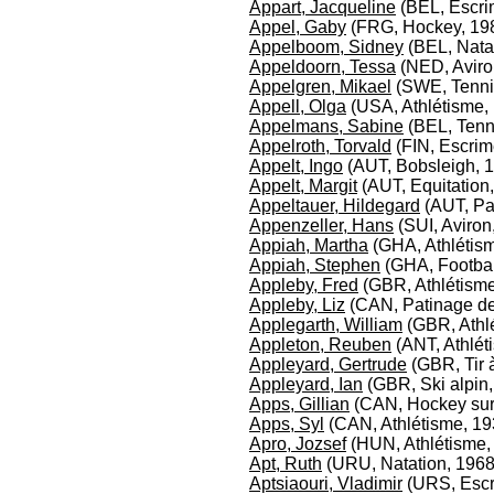
Appart, Jacqueline
(BEL, Escri
Appel, Gaby
(FRG, Hockey, 19
Appelboom, Sidney
(BEL, Nata
Appeldoorn, Tessa
(NED, Aviro
Appelgren, Mikael
(SWE, Tennis
Appell, Olga
(USA, Athlétisme,
Appelmans, Sabine
(BEL, Tenn
Appelroth, Torvald
(FIN, Escrim
Appelt, Ingo
(AUT, Bobsleigh, 
Appelt, Margit
(AUT, Equitation
Appeltauer, Hildegard
(AUT, Pat
Appenzeller, Hans
(SUI, Aviron
Appiah, Martha
(GHA, Athlétis
Appiah, Stephen
(GHA, Footbal
Appleby, Fred
(GBR, Athlétisme
Appleby, Liz
(CAN, Patinage de
Applegarth, William
(GBR, Athl
Appleton, Reuben
(ANT, Athlét
Appleyard, Gertrude
(GBR, Tir à
Appleyard, Ian
(GBR, Ski alpin,
Apps, Gillian
(CAN, Hockey sur
Apps, Syl
(CAN, Athlétisme, 19
Apro, Jozsef
(HUN, Athlétisme,
Apt, Ruth
(URU, Natation, 1968
Aptsiaouri, Vladimir
(URS, Escr