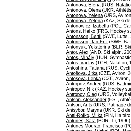
Antonova, Elena
(RUS, Natatio
Antonova, Olena
(UKR, Athléti
Antonova, Yelena
(URS, Aviron
Antonova, Yelena
(KAZ, Ski de
Antonowicz, Izabella
(POL, Can
Antons, Heiko
(FRG, Hockey su
Antonsson, Bertil
(SWE, Lutte, 
Antonsson, Jan-Eric
(SWE, Bad
Antonyuk, Yekaterina
(BLR, Ski
Antor, Alex
(AND, Ski alpin, 20
Antos, Mihály
(HUN, Gymnastiqu
Antos, Vaclav
(TCH, Natation, 
Antoshina, Tatiana
(RUS, Cycli
Antošova, Jitka
(CZE, Aviron, 
Antosova, Lenka
(CZE, Aviron,
Antropov, Andreij
(RUS, Badmin
Antropov, Nik
(KAZ, Hockey sur
Antropov, Oleg
(URS, Volleybal
Antson, Aleksander
(EST, Athlé
Antson, Ants
(URS, Patinage de
Antsybor, Maryna
(UKR, Ski de 
Antti-Roiko, Miika
(FIN, Haltéro
Antunes, Sara
(POR, Tir, 1996)
Antunes Mourao, Francisco
(PO