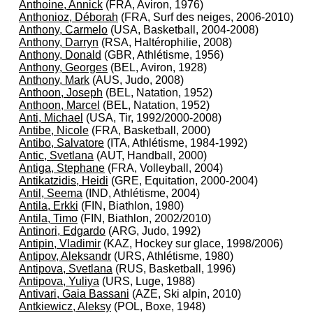
Anthoine, Annick
(FRA, Aviron, 1976)
Anthonioz, Déborah
(FRA, Surf des neiges, 2006-2010)
Anthony, Carmelo
(USA, Basketball, 2004-2008)
Anthony, Darryn
(RSA, Haltérophilie, 2008)
Anthony, Donald
(GBR, Athlétisme, 1956)
Anthony, Georges
(BEL, Aviron, 1928)
Anthony, Mark
(AUS, Judo, 2008)
Anthoon, Joseph
(BEL, Natation, 1952)
Anthoon, Marcel
(BEL, Natation, 1952)
Anti, Michael
(USA, Tir, 1992/2000-2008)
Antibe, Nicole
(FRA, Basketball, 2000)
Antibo, Salvatore
(ITA, Athlétisme, 1984-1992)
Antic, Svetlana
(AUT, Handball, 2000)
Antiga, Stephane
(FRA, Volleyball, 2004)
Antikatzidis, Heidi
(GRE, Equitation, 2000-2004)
Antil, Seema
(IND, Athlétisme, 2004)
Antila, Erkki
(FIN, Biathlon, 1980)
Antila, Timo
(FIN, Biathlon, 2002/2010)
Antinori, Edgardo
(ARG, Judo, 1992)
Antipin, Vladimir
(KAZ, Hockey sur glace, 1998/2006)
Antipov, Aleksandr
(URS, Athlétisme, 1980)
Antipova, Svetlana
(RUS, Basketball, 1996)
Antipova, Yuliya
(URS, Luge, 1988)
Antivari, Gaia Bassani
(AZE, Ski alpin, 2010)
Antkiewicz, Aleksy
(POL, Boxe, 1948)