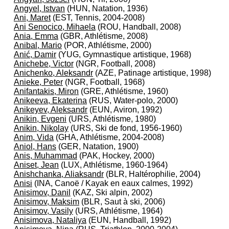
Angyel, Istvan
(HUN, Natation, 1936)
Ani, Maret
(EST, Tennis, 2004-2008)
Ani Senocico, Mihaela
(ROU, Handball, 2008)
Ania, Emma
(GBR, Athlétisme, 2008)
Anibal, Mario
(POR, Athlétisme, 2000)
Anić, Damir
(YUG, Gymnastique artistique, 1968)
Anichebe, Victor
(NGR, Football, 2008)
Anichenko, Aleksandr
(AZE, Patinage artistique, 1998)
Anieke, Peter
(NGR, Football, 1968)
Anifantakis, Miron
(GRE, Athlétisme, 1960)
Anikeeva, Ekaterina
(RUS, Water-polo, 2000)
Anikeyev, Aleksandr
(EUN, Aviron, 1992)
Anikin, Evgeni
(URS, Athlétisme, 1980)
Anikin, Nikolay
(URS, Ski de fond, 1956-1960)
Anim, Vida
(GHA, Athlétisme, 2004-2008)
Aniol, Hans
(GER, Natation, 1900)
Anis, Muhammad
(PAK, Hockey, 2000)
Aniset, Jean
(LUX, Athlétisme, 1960-1964)
Anishchanka, Aliaksandr
(BLR, Haltérophilie, 2004)
Anisi
(INA, Canoë / Kayak en eaux calmes, 1992)
Anisimov, Danil
(KAZ, Ski alpin, 2002)
Anisimov, Maksim
(BLR, Saut à ski, 2006)
Anisimov, Vasily
(URS, Athlétisme, 1964)
Anisimova, Nataliya
(EUN, Handball, 1992)