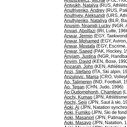
Antuszewicz, Michał
(POL, Hock
Antyukh, Natalya
(RUS, Athléti
Anufriyenko, Andrey
(RUS, Pati
Anufriyev, Aleksandr
(URS, Athl
Anufryienko, Nataliya
(BLR, Bas
Anusim, Nnamdi Lucky
(NGR, A
Anvari, Abolfazi
(IRI, Lutte, 196
Anwar, Jermin
(EGY, Taekwond
Anwar, Mohamed
(EGY, Aviron,
Anwar, Mostafa
(EGY, Escrime,
Anwar, Saeed
(PAK, Hockey, 1
Anyiam, Justina
(NGR, Handbal
Anyim, David
(KEN, Boxe, 199
Anzarah, John
(KEN, Athlétism
Anzi, Stefano
(ITA, Ski alpin, 1
Anzulovic, Marija
(CRO, Volleyb
Ao, Talimeren
(IND, Football, 1
Ao, Tegan
(CHN, Judo, 1996)
Ao Oudomphonh, Chamleun
(L
Aochi, Kumao
(JPN, Athlétisme
Aochi, Seiji
(JPN, Saut à ski, 
Aoki, Ai
(JPN, Natation synchro
Aoki, Fumiko
(JPN, Ski de fond
Aoki, Masanori
(JPN, Patinage 
Aoki, Masayo
(JPN, Natation, 