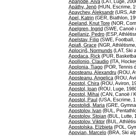
Aparjode, Aiva
(LAT, Luge, 200
Apáthy, Jenö
(HUN, Escrime, 1
Apaychev, Aleksandr
(URS, Ath
Apel, Katrin
(GER, Biathlon, 1
Apeland, Knut Tore
(NOR, Comb
Apelgren, Ingrid
(SWE, Canoë /
Apellaniz, Pedro
(ESP, Athléti
Apelstav, Filip
(SWE, Football,
Apiafi, Grace
(NGR, Athlétisme
Aplociņš, Normunds
(LAT, Ski 
Apodaca, Rick
(PUR, Basketbal
Apollonio, Claudio
(ITA, Hockey
Apolonia, Tiago
(POR, Tennis d
Aposteanu, Alexandru
(ROU, Av
Aposteanu, Angelica
(ROU, Avi
Apostol, Chira
(ROU, Aviron, 1
Apostol, Ioan
(ROU, Luge, 198
Apostol, Mihai
(CAN, Canoë / K
Apostol, Paul
(USA, Escrime, 
Apostolidi, Maria
(GRE, Gymnast
Apostolov, Ivan
(BUL, Pentathl
Apostolov, Stoian
(BUL, Lutte, 
Apostolov, Viktor
(BUL, Athléti
Apostolska, Elżbieta
(POL, Gymn
Apovian, Marcelo
(BRA, Ski alp