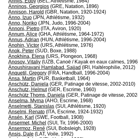
Annijs, Eddy
(BEL, Athlétisme, 1984)
Anninos, Georgios
(GRE, Natation, 1896)
Annison, Harold
(GBR, Natation, 1920-1924)
Anno, Izuo
(JPN, Athlétisme, 1932)
Anno, Noriko
(JPN, Judo, 1996-2004)
Annoni, Pietro
(ITA, Aviron, 1920)
Annum, Alice
(GHA, Athlétisme, 1964-1972)
Annus, Adrian
(HUN, Athlétisme, 1996-2004)
Anohin, Victor
(URS, Athlétisme, 1976)
Anok, Peter
(SUD, Boxe, 1988)
Anokhina, Elena
(URS, Plongeon, 1968)
Anosov, Vitaliy
(UZB, Canoë / Kayak en eaux calmes, 1996
Anoushiravani Hamlabad, Sajjad
(IRI, Haltérophilie, 2012)
Anquetil, Gregory
(FRA, Handball, 1996-2004)
Ansa, Martin
(PUR, Basketball, 1964)
Anschütz, Daniela
(GER, Patinage de vitesse, 2002-2010)
Anschutz, Helmut
(GER, Escrime, 1960)
Anschütz Thoms, Daniela
(GER, Patinage de vitesse, 2002
Anselma, Myrna
(AHO, Escrime, 1968)
Anselmetti, Stanislas
(SUI, Athlétisme, 1920)
Anselmi, Renato
(ITA, Escrime, 1924-1932)
Ansén, Karl
(SWE, Football, 1908)
Ansermet, Michel
(SUI, Tir, 1996-2000)
Ansermoz, René
(SUI, Bobsleigh, 1928)
Ansis, Dale
(LAT, Voile, 1992)