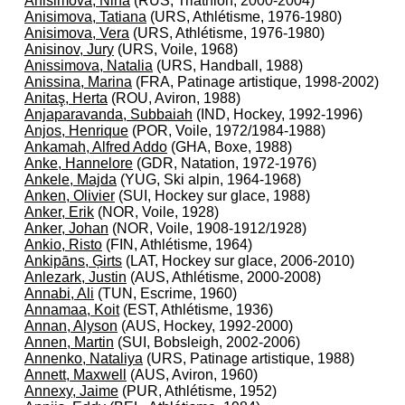
Anisimova, Nina
(RUS, Triathlon, 2000-2004)
Anisimova, Tatiana
(URS, Athlétisme, 1976-1980)
Anisimova, Vera
(URS, Athlétisme, 1976-1980)
Anisinov, Jury
(URS, Voile, 1968)
Anissimova, Natalia
(URS, Handball, 1988)
Anissina, Marina
(FRA, Patinage artistique, 1998-2002)
Anitaş, Herta
(ROU, Aviron, 1988)
Anjaparavanda, Subbaiah
(IND, Hockey, 1992-1996)
Anjos, Henrique
(POR, Voile, 1972/1984-1988)
Ankamah, Alfred Addo
(GHA, Boxe, 1988)
Anke, Hannelore
(GDR, Natation, 1972-1976)
Ankele, Majda
(YUG, Ski alpin, 1964-1968)
Anken, Olivier
(SUI, Hockey sur glace, 1988)
Anker, Erik
(NOR, Voile, 1928)
Anker, Johan
(NOR, Voile, 1908-1912/1928)
Ankio, Risto
(FIN, Athlétisme, 1964)
Ankipāns, Ģirts
(LAT, Hockey sur glace, 2006-2010)
Anlezark, Justin
(AUS, Athlétisme, 2000-2008)
Annabi, Ali
(TUN, Escrime, 1960)
Annamaa, Koit
(EST, Athlétisme, 1936)
Annan, Alyson
(AUS, Hockey, 1992-2000)
Annen, Martin
(SUI, Bobsleigh, 2002-2006)
Annenko, Nataliya
(URS, Patinage artistique, 1988)
Annett, Maxwell
(AUS, Aviron, 1960)
Annexy, Jaime
(PUR, Athlétisme, 1952)