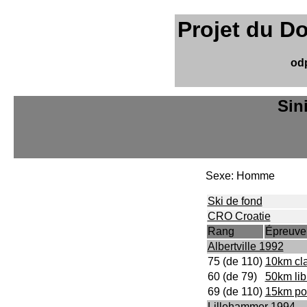
Projet du D
od
Sin
Sexe: Homme
Ski de fond
CRO Croatie
Rang
Épreuve
Albertville 1992
75 (de 110)
10km cl
60 (de 79)
50km lib
69 (de 110)
15km pou
Lillehammer 1994