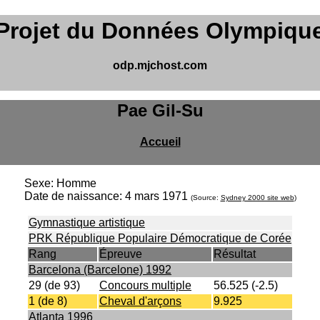
Projet du Données Olympiqu
odp.mjchost.com
Pae Gil-Su
Accueil
Sexe: Homme
Date de naissance: 4 mars 1971
(Source:
Sydney 2000 site web
)
Gymnastique artistique
PRK République Populaire Démocratique de Corée
Rang
Épreuve
Résultat
Barcelona (Barcelone) 1992
29 (de 93)
Concours multiple
56.525 (-2.5)
1 (de 8)
Cheval d'arçons
9.925
Atlanta 1996