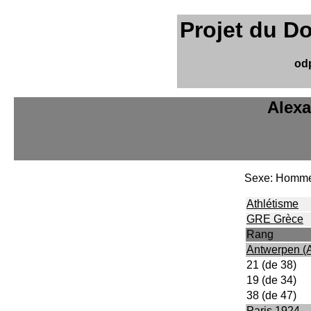
Projet du D
od
Alexa
Sexe: Homm
Athlétisme
GRE Grèce
Rang
Antwerpen (
21 (de 38)
19 (de 34)
38 (de 47)
Paris 1924