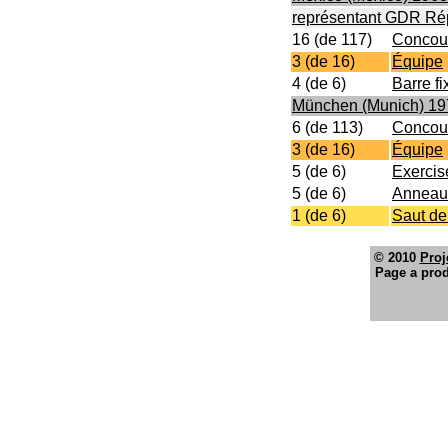
représentant GDR Ré
16 (de 117)
Concour
3 (de 16)
Équipe
4 (de 6)
Barre fi
München (Munich) 19
6 (de 113)
Concour
3 (de 16)
Équipe
5 (de 6)
Exercis
5 (de 6)
Anneau
1 (de 6)
Saut de
© 2010
Proj
Page a prod