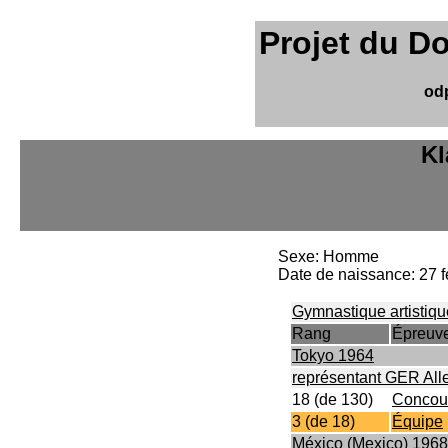
Projet du D
od
Kl
Sexe: Homme
Date de naissance: 27 f
Gymnastique artistiqu
Rang
Épreuv
Tokyo 1964
représentant GER Al
18 (de 130)
Concour
3 (de 18)
Équipe
México (Mexico) 1968