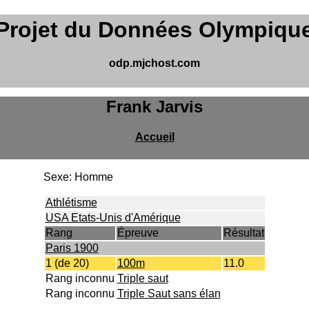
Projet du Données Olympiqu
odp.mjchost.com
Frank Jarvis
Accueil
Sexe: Homme
Athlétisme
USA Etats-Unis d'Amérique
Rang
Épreuve
Résultat
Paris 1900
1 (de 20)
100m
11.0
Rang inconnu
Triple saut
Rang inconnu
Triple Saut sans élan