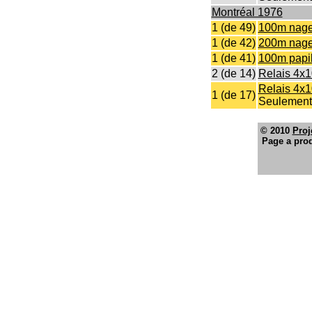
Montréal 1976
1 (de 49)
100m nage 
1 (de 42)
200m nage 
1 (de 41)
100m papi
2 (de 14)
Relais 4x1
Relais 4x
1 (de 17)
Seulement 
© 2010
Proj
Page a prod