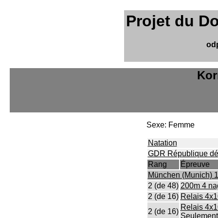
Projet du D
od
Kor
Sexe: Femme
Natation
GDR République dé
Rang
Épreuve
München (Munich) 
2 (de 48)
200m 4 na
2 (de 16)
Relais 4x1
Relais 4x
2 (de 16)
Seulement 