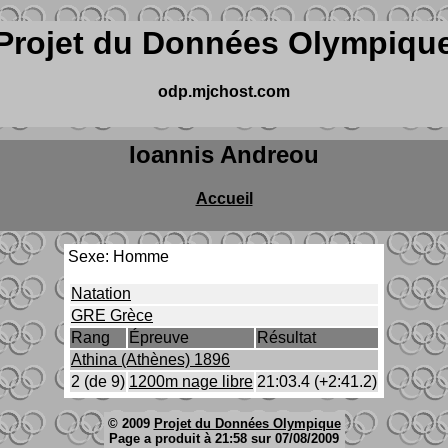
Projet du Données Olympiqu
odp.mjchost.com
Ioannis Andreou
Accueil
Sexe: Homme
Natation
GRE Grèce
Rang
Épreuve
Résultat
Athina (Athènes) 1896
2 (de 9)
1200m nage libre
21:03.4 (+2:41.2)
© 2009
Projet du Données Olympique
Page a produit à 21:58 sur 07/08/2009