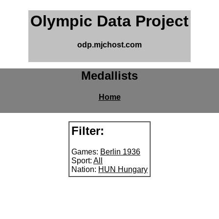
Olympic Data Project
odp.mjchost.com
Medallists
Home
Filter:
Games:
Berlin 1936
Sport:
All
Nation:
HUN Hungary