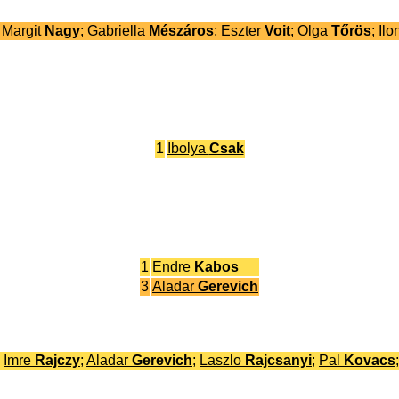
;
Margit
Nagy
;
Gabriella
Mészáros
;
Eszter
Voit
;
Olga
Tőrös
;
Il
1
Ibolya
Csak
1
Endre
Kabos
3
Aladar
Gerevich
;
Imre
Rajczy
;
Aladar
Gerevich
;
Laszlo
Rajcsanyi
;
Pal
Kovacs