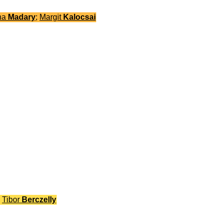
ona
Madary
;
Margit
Kalocsai
;
Tibor
Berczelly