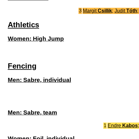
3
Margit
Csillik
;
Judit
Tóth
Athletics
Women: High Jump
Fencing
Men: Sabre, individual
Men: Sabre, team
1
Endre
Kabos
Women: Foil, individual