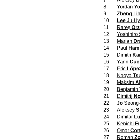
8
Yordan
Yo
9
Zheng
Lih
10
Lee
Ju-Hy
11
Rareş
Orz
12
Yoshihiro
13
Marian
Dr
14
Paul
Ham
15
Dimitri
Ka
16
Yann
Cuc
17
Eric
Lópe
18
Naoya
Ts
19
Maksim
A
20
Benjamin
21
Dimitrij
No
22
Jo
Seong-
23
Aleksey
S
24
Dimitar
Lu
25
Kenichi
Fu
26
Omar
Cor
27
Roman
Zo