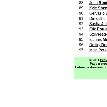
88
John
Roet
89
Kyle
Shew
90
Gervasio
91
Dimosthe
92
Sasha
Jel
93
Éric
Pouj
94
Szilveszt
95
Ioannis
Me
96
Dmitry
Dr
97
Mitja
Petk
© 2011
Proj
Page a prod
Entrée de données or