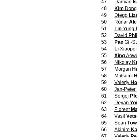
47
Damian
Is
48
Kim
Dong
49
Diego
Liz
50
Rúnar
Al
51
Lin
Yung-
52
David
Phil
53
Pae
Gil-S
54
Li
Xiaope
55
Xing
Aowe
56
Nikolay
K
57
Morgan
H
58
Mutsumi
H
59
Valeriy
Ho
60
Jan-Peter
61
Sergej
Pfe
62
Deyan
Yo
63
Florent
Ma
64
Vasil
Vets
65
Sean
Tow
66
Akihiro
Ka
67
Valeriy
Pe