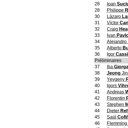
28
Ioan
Suci
28
Philippe
R
30
Lázaro
La
31
Víctor
Ca
32
Craig
Hea
33
Ivan
Pavl
34
Alejandro
35
Alberto
Bu
36
Igor
Cass
Préliminaires
37
Ilia
Giorg
38
Jeong
Jin
39
Yevgeny
40
Igors
Vihr
41
Andreas
W
42
Florentin
43
Stephen
M
44
Dieter
Re
45
Saúl
Cofi
46
Flemmin