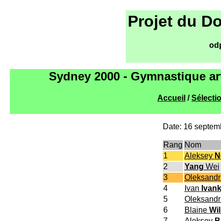
Projet du D
od
Sydney 2000 - Gymnastique ar
Accueil
/
Sélecti
Date: 16 septem
Rang
Nom
1
Aleksey
N
2
Yang
Wei
3
Oleksand
4
Ivan
Ivan
5
Oleksand
6
Blaine
Wi
7
Aleksey
B