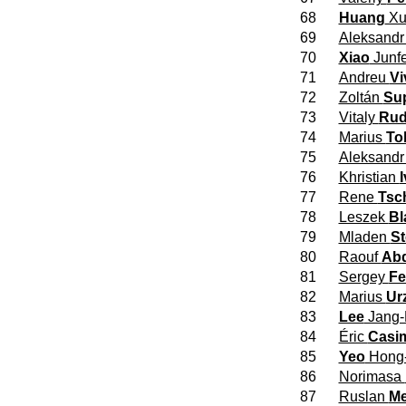
68
Huang
X
69
Aleksand
70
Xiao
Junf
71
Andreu
Vi
72
Zoltán
Su
73
Vitaly
Rud
74
Marius
To
75
Aleksand
76
Khristian
77
Rene
Tsc
78
Leszek
Bl
79
Mladen
St
80
Raouf
Abd
81
Sergey
Fe
82
Marius
Ur
83
Lee
Jang-
84
Éric
Casim
85
Yeo
Hong-
86
Norimasa
87
Ruslan
Me