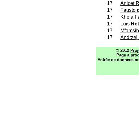
17
Anicet
R
17
Fausto
17
Khela 
17
Luis
Re
17
Mfamsib
17
Andrzej
© 2012
Proj
Page a prod
Entrée de données or