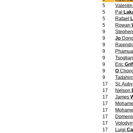
5
Valenti
5
Pal
Lak
5
Rafael
5
Rowan
9
Stephe
9
Jo
Dong
9
Rajend
9
Phamua
9
Tsogtjar
9
Eric
Grif
9
O
Chong
9
Tadahir
17
St. Aub
17
Nelson
17
James
17
Moham
17
Moham
17
Domeni
17
Volody
17
Luigi
Ca