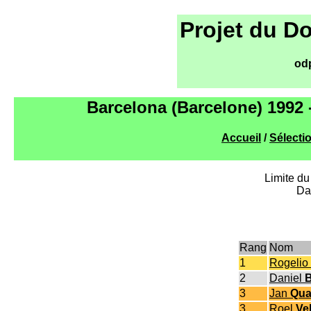
Projet du D
od
Barcelona (Barcelone) 1992
Accueil
/
Sélecti
Limite du
Da
Rang
Nom
1
Rogelio
2
Daniel
3
Jan
Qua
3
Roel
Ve