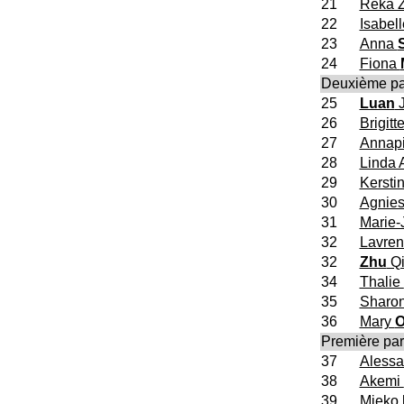
21
Reka Z
22
Isabel
23
Anna
24
Fiona
Deuxième pa
25
Luan
J
26
Brigitt
27
Annap
28
Linda
29
Kersti
30
Agnie
31
Marie-
32
Lavre
32
Zhu
Qi
34
Thalie
35
Sharo
36
Mary
O
Première par
37
Aless
38
Akemi
39
Mieko