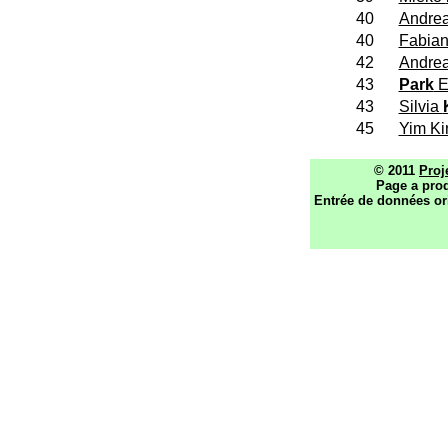
40
Andre
40
Fabia
42
Andre
43
Park
E
43
Silvia
45
Yim K
© 2011
Proj
Page a prod
Entrée de données or