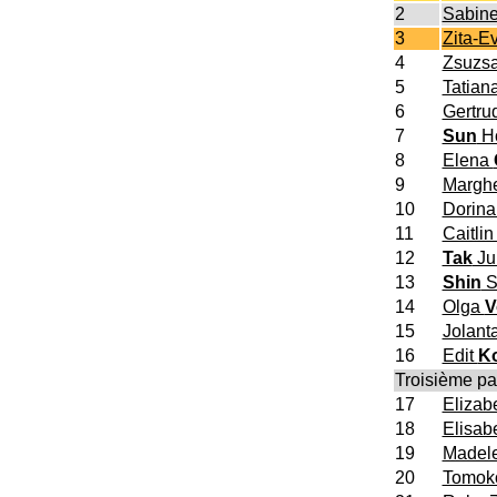
2
Sabin
3
Zita-E
4
Zsuzs
5
Tatian
6
Gertru
7
Sun
H
8
Elena
9
Marghe
10
Dorin
11
Caitli
12
Tak
Ju
13
Shin
S
14
Olga
V
15
Jolant
16
Edit
K
Troisième pa
17
Elizab
18
Elisab
19
Madel
20
Tomo