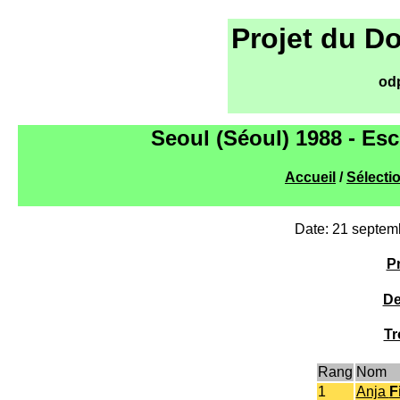
Projet du D
od
Seoul (Séoul) 1988 - Esc
Accueil
/
Sélecti
Date: 21 septem
Pr
De
Tr
Rang
Nom
1
Anja
F