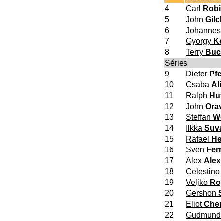
4
Carl
Robi
5
John
Gilc
6
Johanne
7
Gyorgy
K
8
Terry
Buc
Séries
9
Dieter
Pfe
10
Csaba
Ali
11
Ralph
Hu
12
John
Ora
13
Steffan
We
14
Ilkka
Suv
15
Rafael
He
16
Sven
Fer
17
Alex
Alex
18
Celestin
19
Veljko
Ro
20
Gershon
21
Eliot
Che
22
Gudmund