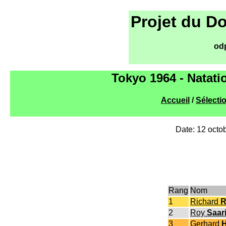
Projet du D
od
Tokyo 1964 - Natat
Accueil
/
Sélecti
Date: 12 octo
Rang
Nom
1
Richard
R
2
Roy
Saar
3
Gerhard
H