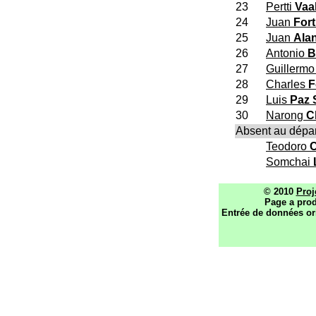
23
Pertti
Vaa
24
Juan
For
25
Juan
Alan
26
Antonio
B
27
Guillerm
28
Charles
F
29
Luis
Paz 
30
Narong
C
Absent au dépar
Teodoro
C
Somchai
© 2010
Proj
Page a prod
Entrée de données or