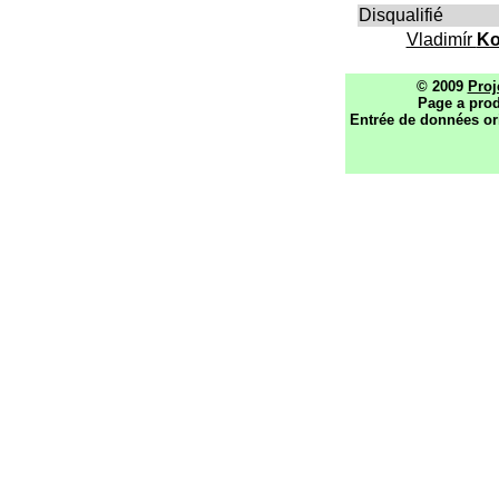
Disqualifié
Vladimír
Ko
© 2009
Proj
Page a prod
Entrée de données or