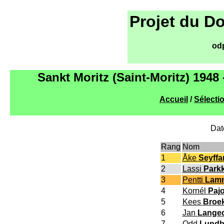
Projet du D
od
Sankt Moritz (Saint-Moritz) 194
Accueil
/
Sélecti
Dat
Rang
Nom
1
Åke
Seyffa
2
Lassi
Park
3
Pentti
Lam
4
Kornél
Pajo
5
Kees
Broe
6
Jan
Langed
7
Odd
Lundb