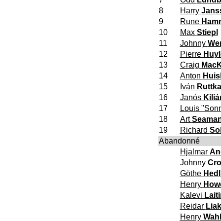
8
Harry
Jans
9
Rune
Hamm
10
Max
Stiepl
11
Johnny
Wer
12
Pierre
Huyl
13
Craig
Mac
14
Anton
Huis
15
Iván
Ruttk
16
Janós
Kiliá
17
Louis "Son
18
Art
Seama
19
Richard
So
Abandonné
Hjalmar
An
Johnny
Cr
Göthe
Hed
Henry
How
Kalevi
Lait
Reidar
Liak
Henry
Wah