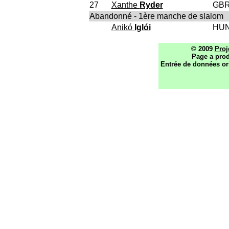
27
Xanthe
Ryder
GB
Abandonné - 1ère manche de slalom
Anikó
Iglói
HU
© 2009
Proj
Page a prod
Entrée de données or