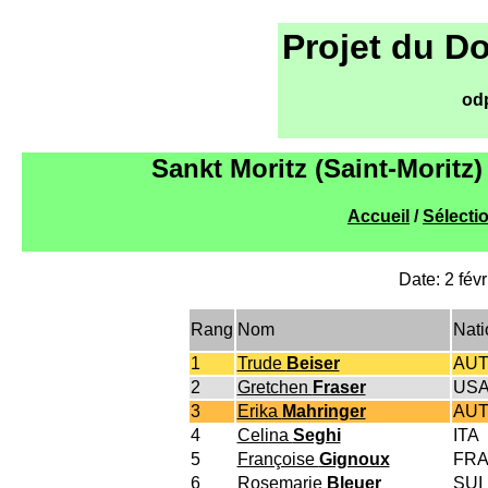
Projet du D
od
Sankt Moritz (Saint-Moritz
Accueil
/
Sélecti
Date: 2 févr
Rang
Nom
Nati
1
Trude
Beiser
AU
2
Gretchen
Fraser
US
3
Erika
Mahringer
AU
4
Celina
Seghi
ITA
5
Françoise
Gignoux
FR
6
Rosemarie
Bleuer
SUI