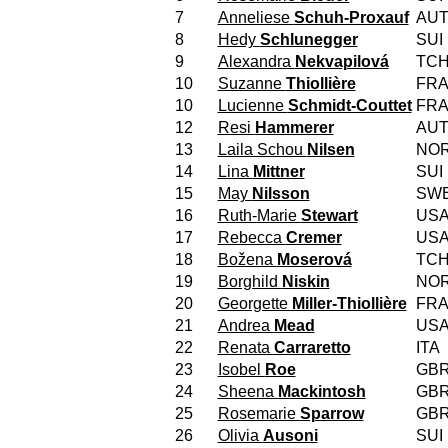
7
Anneliese
Schuh-Proxauf
AU
8
Hedy
Schlunegger
SUI
9
Alexandra
Nekvapilová
TC
10
Suzanne
Thiollière
FR
10
Lucienne
Schmidt-Couttet
FR
12
Resi
Hammerer
AU
13
Laila Schou
Nilsen
NO
14
Lina
Mittner
SUI
15
May
Nilsson
SW
16
Ruth-Marie
Stewart
US
17
Rebecca
Cremer
US
18
Božena
Moserová
TC
19
Borghild
Niskin
NO
20
Georgette
Miller-Thiollière
FR
21
Andrea
Mead
US
22
Renata
Carraretto
ITA
23
Isobel
Roe
GB
24
Sheena
Mackintosh
GB
25
Rosemarie
Sparrow
GB
26
Olivia
Ausoni
SUI