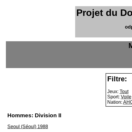
Projet du D
od
M
Filtre:
Jeux:
Tout
Sport:
Voile
Nation:
AHO
Hommes: Division II
Seoul (Séoul) 1988