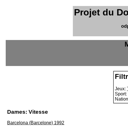
Projet du D
od
M
Filt
Jeux:
Sport:
Natio
Dames: Vitesse
Barcelona (Barcelone) 1992