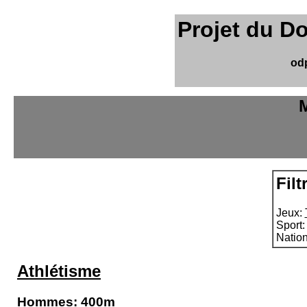
Projet du D
od
M
Filt
Jeux:
Sport
Natio
Athlétisme
Hommes: 400m