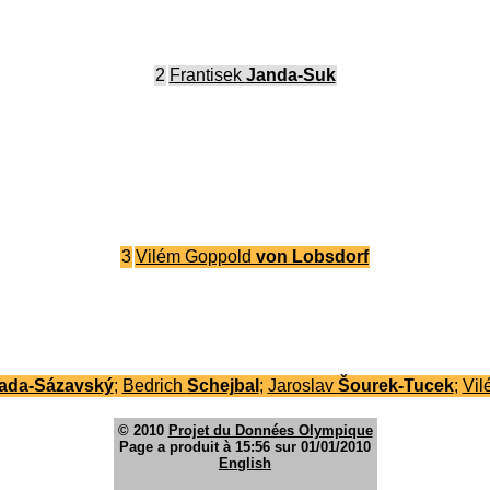
2
Frantisek
Janda-Suk
3
Vilém Goppold
von Lobsdorf
ada-Sázavský
;
Bedrich
Schejbal
;
Jaroslav
Šourek-Tucek
;
Vil
© 2010
Projet du Données Olympique
Page a produit à 15:56 sur 01/01/2010
English