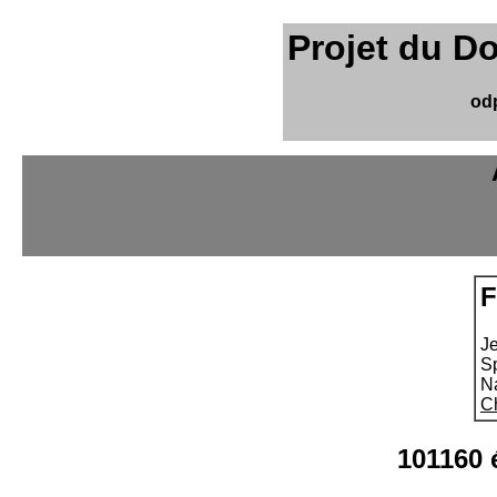
Projet du D
od
F
J
S
N
C
101160 