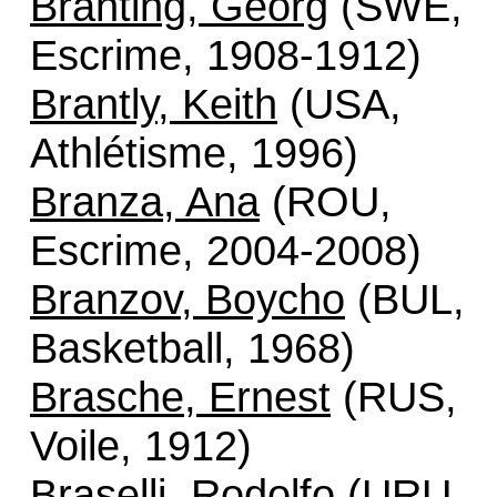
Branting, Georg
(SWE,
Escrime, 1908-1912)
Brantly, Keith
(USA,
Athlétisme, 1996)
Branza, Ana
(ROU,
Escrime, 2004-2008)
Branzov, Boycho
(BUL,
Basketball, 1968)
Brasche, Ernest
(RUS,
Voile, 1912)
Braselli, Rodolfo
(URU,