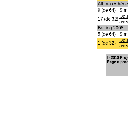
Athina (Athène
9 (de 64)
Sim
Dou
17 (de 32)
ave
Beijing 2008
5 (de 64)
Sim
Dou
1 (de 32)
ave
© 2010
Proj
Page a prod