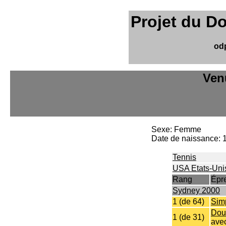
Projet du D
od
Ven
Sexe: Femme
Date de naissance: 
Tennis
USA Etats-Uni
Rang
Épr
Sydney 2000
1 (de 64)
Sim
Dou
1 (de 31)
ave