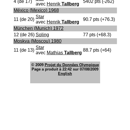
4 (de 17)
5402 pts (-262)
avec
Henrik
Tallberg
México (Mexico) 1968
Star
11 (de 20)
90.7 pts (+76.3)
avec
Henrik
Tallberg
München (Munich) 1972
12 (de 26)
Soling
77 pts (+68.3)
Moskva (Moscou) 1980
Star
11 (de 13)
88.7 pts (+64)
avec
Mathias
Tallberg
© 2009
Projet du Données Olympique
Page a produit à 22:42 sur 07/08/2009
English