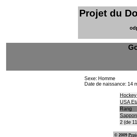
Projet du D
od
Go
Sexe: Homme
Date de naissance: 14 
Hockey 
USA Eta
Rang
Sappor
2 (de 11
© 2009
Proj