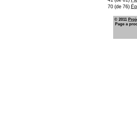
70 (de 76)
Ép
© 2011
Proj
Page a prod