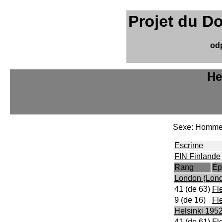
Projet du D
od
He
Sexe: Homm
Escrime
FIN Finlande
Rang
Ép
London (Lond
41 (de 63)
Fle
9 (de 16)
Fl
Helsinki 195
41 (de 61)
Fle