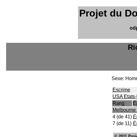
Projet du D
od
Ri
Sexe: Hom
Escrime
USA Etats-
Rang
É
Melbourne
4 (de 41)
É
7 (de 11)
É
© 2011
Proj