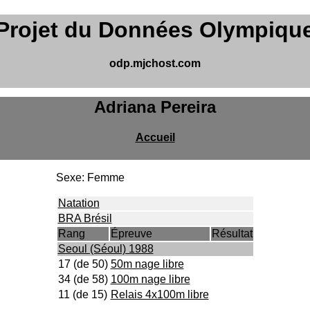
Projet du Données Olympiqu
odp.mjchost.com
Adriana Pereira
Accueil
Sexe: Femme
Natation
BRA Brésil
Rang
Épreuve
Résultat
Seoul (Séoul) 1988
17 (de 50)
50m nage libre
34 (de 58)
100m nage libre
11 (de 15)
Relais 4x100m libre