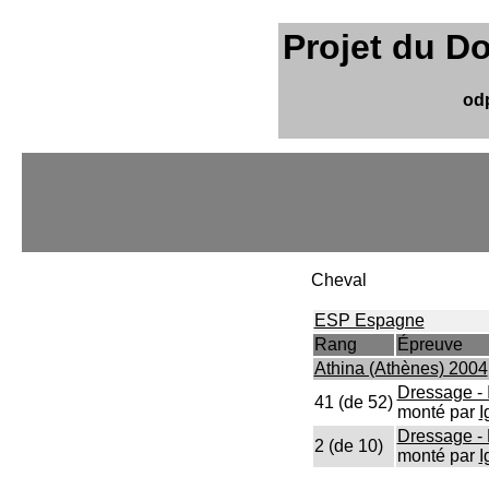
Projet du D
od
Cheval
ESP Espagne
Rang
Épreuve
Athina (Athènes) 2004
Dressage - 
41 (de 52)
monté par
I
Dressage -
2 (de 10)
monté par
I