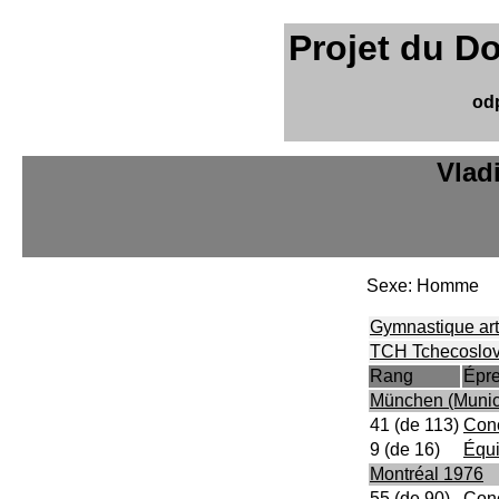
Projet du D
od
Vlad
Sexe: Homme
Gymnastique art
TCH Tchecoslo
Rang
Épr
München (Munic
41 (de 113)
Conc
9 (de 16)
Équ
Montréal 1976
55 (de 90)
Conc