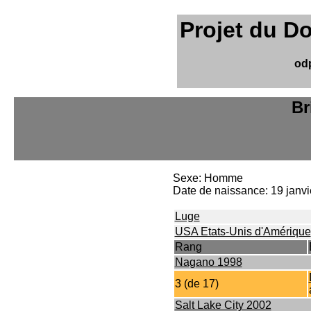
Projet du D
od
Br
Sexe: Homme
Date de naissance: 19 janv
Luge
USA Etats-Unis d'Amérique
Rang
Nagano 1998
3 (de 17)
Salt Lake City 2002