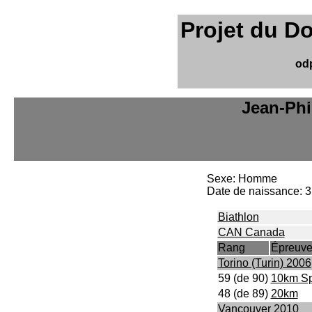
Projet du D
od
Jean-Phi
Sexe: Homme
Date de naissance: 3
Biathlon
CAN Canada
Rang
Épreuv
Torino (Turin) 2006
59 (de 90)
10km Sp
48 (de 89)
20km
Vancouver 2010