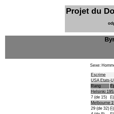
Projet du D
od
Byr
Sexe: Homm
Escrime
USA Etats-U
Rang
É
Helsinki 195
7 (de 15)
Fl
Melbourne 
29 (de 32)
Fl
4 (de 9)
Fl