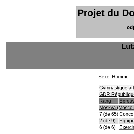
Projet du D
od
Lut
Sexe: Homme
Gymnastique art
GDR République
Rang
Épreu
Moskva (Moscou
7 (de 65)
Concou
2 (de 9)
Équip
6 (de 6)
Exerci