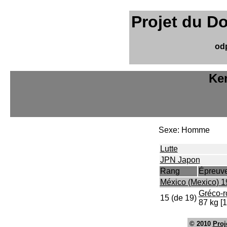
Projet du D
od
Ken
Sexe: Homme
Lutte
JPN Japon
Rang
Épreuv
México (Mexico) 
Gréco-r
15 (de 19)
87 kg [1
© 2010
Proj