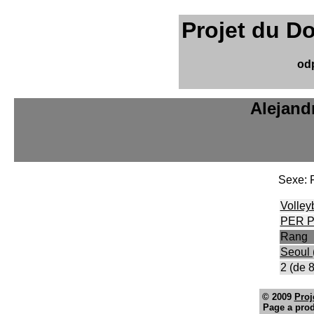
Projet du D
od
Alejand
Sexe:
Volley
PER P
Rang
Seoul 
2 (de 8
© 2009
Proj
Page a prod