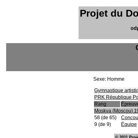
Projet du D
od
Sexe: Homme
Gymnastique artisti
PRK République Po
Rang
Épreuv
Moskva (Moscou) 1
58 (de 65)
Concour
9 (de 9)
Équipe
© 2011
Proj