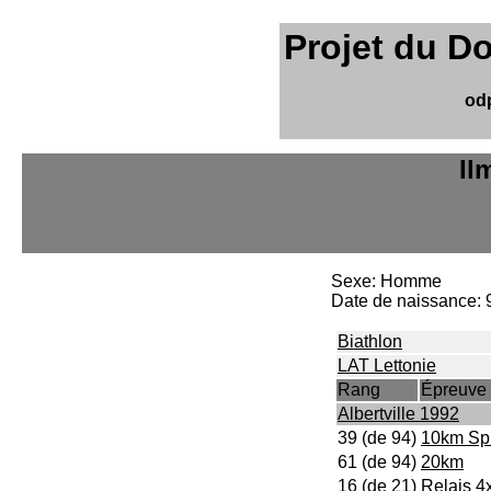
Projet du D
od
Il
Sexe: Homme
Date de naissance: 9
Biathlon
LAT Lettonie
Rang
Épreuve
Albertville 1992
39 (de 94)
10km Spr
61 (de 94)
20km
16 (de 21)
Relais 4