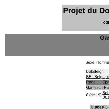
Projet du D
od
Ga
Sexe: Homm
Bobsleigh
BEL Belgiqu
Rang
Épr
Garmisch-Pa
Bob
8 (de 19)
BEL
© 2009
Proj