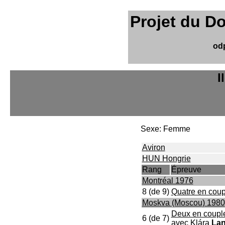
Projet du D
od
I
Sexe: Femme
Aviron
HUN Hongrie
Rang
Épreuve
Montréal 1976
8 (de 9)
Quatre en coup
Moskva (Moscou) 1980
Deux en coupl
6 (de 7)
avec
Klára
Lan