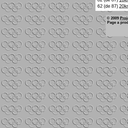
62 (de 87)
20k
© 2009
Proj
Page a prod