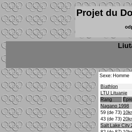
Projet du D
od
Liut
Sexe: Homme
Biathlon
LTU Lituanie
Rang
Épr
Nagano 1998
59 (de 73)
10km
43 (de 73)
20k
Salt Lake City
82 (de 87)
10km