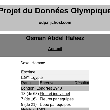
Projet du Données Olympiqu
odp.mjchost.com
Osman Abdel Hafeez
Accueil
Sexe: Homme
Escrime
EGY Egypte
Rang
Épreuve
Résultat
London (Londres) 1948
13 (de 63)
Fleuret individuel
7 (de 16)
Fleuret par équipes
9 (de 21)
Épée par équipes
Helsinki 1952