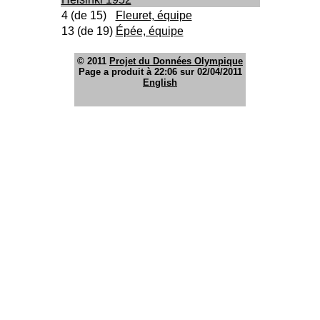
4 (de 15)
Fleuret, équipe
13 (de 19)
Épée, équipe
© 2011
Projet du Données Olympique
Page a produit à 22:06 sur 02/04/2011
English